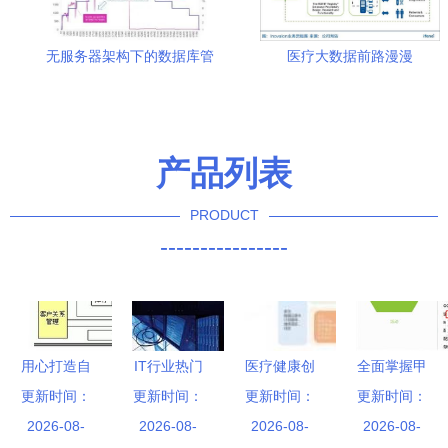
无服务器架构下的数据库管
医疗大数据前路漫漫
理 挑战、模式与未来咨询服
inovalon二十年磨一剑才值
务
20亿美金
产品列表
PRODUCT
----------------
用心打造自
IT行业热门
医疗健康创
全面掌握甲
更新时间：
主品牌软
更新时间：
岗位解析
业投资盘点
更新时间：
骨文云 OCI
更新时间：
件，承友工
2026-08-
数据库管理
2026-08-
368起投资
2026-08-
MySQL 服
2026-08-