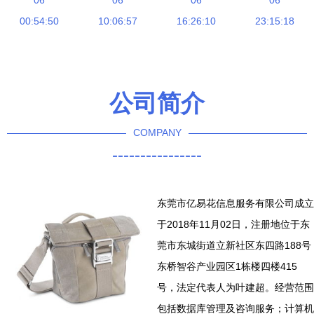
与开发 从
06
方法与专业
06
理系统的构
06
与未来趋势
06
HC809源码
00:54:50
咨询服务指
10:06:57
建与优化
16:26:10
23:15:18
预测
到部署的完
南
整实践指南
公司简介
COMPANY
----------------
东莞市亿易花信息服务有限公司成立
于2018年11月02日，注册地位于东
莞市东城街道立新社区东四路188号
东桥智谷产业园区1栋楼四楼415
号，法定代表人为叶建超。经营范围
包括数据库管理及咨询服务；计算机