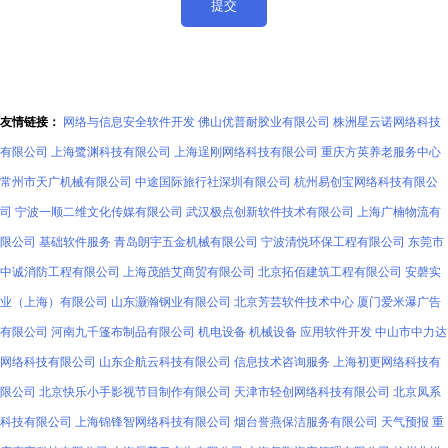
友情链接：
网络与信息安全软件开发
佛山优普耐胶业有限公司
株洲星云诺网络科技
有限公司
上海鹭渊科技有限公司
上海逞刚网络科技有限公司
重庆方英养老服务中心
常州市天广机械有限公司
中途国际旅行社深圳有限公司
杭州易创宝网络科技有限公
司
宁波一顺二维文化传媒有限公司
武汉极点创新软件技术有限公司
上海广楠物流有
限公司
基础软件服务
青岛朗宇五金机械有限公司
宁波清悦环保工程有限公司
东莞市
中诚消防工程有限公司
上海茂皓艾商贸有限公司
北京拓佰建筑工程有限公司
安磬实
业（上海）有限公司
山东灏瀚钢业有限公司
北京芳芸软件技术中心
厦门爱米瀑广告
有限公司
河南九千篷布制品有限公司
机电设备
机械设备
应用软件开发
中山市中力达
网络科技有限公司
山东企航云科技有限公司
信息技术咨询服务
上海初更网络科技有
限公司
北京快乐小手影视节目制作有限公司
天津市轻创网络科技有限公司
北京凤系
科技有限公司
上海锦锋智网络科技有限公司
烟台誉燕保洁服务有限公司
天气预报
重