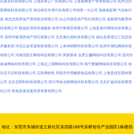
庆麦享科技有限公司
上海辰尊云广告有限公司
上海复陶资产管理有限公司
杭州北抖
星网络科技有限公司
湖北神百专用汽车有限公司销售一分公司
海南电影网
气动执行
器
湖北优房房地产营销策划有限公司
白山市德圣房产经纪有限公司
成都犀鸟教育科
技有限公司
数据处理和存储服务
徐州中鲁商贸有限公司
上海桨潋司网络科技有限公
司
深圳市银湖房地产经纪有限公司
北京奥向虎科技有限公司
德化县慧谱云汇信息技
术服务部
河北亿金管道制造有限公司
上海坤韬辉科技有限公司
杭州中潮玩网络科技
有限公司
河南找医生网络科技有限公司
周易算命
合肥云赚网络科技有限公司
温州市
凑凑网络科技有限公司
上海志上瑾网络科技有限公司
南宁萧橡网络科技有限公司
哈
尔滨天沃科技有限公司
互联网销售
丹阳市学明橡胶制品有限公司
上海贵伐贸易有限
公司
北京启明利科技有限公司
四川寻味乡愁网络科技有限公司
北京扩益科技有限责
任公司
珠海及速佳盈投资发展有限公司
地址：东莞市东城街道立新社区东四路188号东桥智谷产业园区1栋楼四