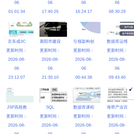
贸赋能企业
06
及咨询服务
06
事件、291
06
务 从自动
06
数字化转型
01:01:34
的价值与机
17:40:25
亿人民币融
16:24:17
运维到高效
08:30:29
遇
资与数据库
管理的数据
管理咨询服
库管理及咨
务的新趋势
询实战指南
京东成3C
襄阳市建设
引领架构创
数据库运维
数码商用品
更新时间：
工程咨询服
更新时间：
更新时间：
新之路 第
管理的五条
更新时间：
2026-08-
采购首选
务行业协会
2026-08-
八届系统架
2026-08-
关键技术路
2026-08-
高质低价策
06
以数据库赋
06
构师大会撼
06
线与专业咨
06
略收获8成
23:12:07
能行业咨询
21:30:10
00:44:38
世来袭
09:43:40
询服务
企业客户信
服务升级
赖
JSP高校教
SQL
数据库课程
海带产业百
学督导管理
更新时间：
Server数据
更新时间：
更新时间：
设计 企业
更新时间：
科 发展环
系统的设计
2026-08-
库综合管理
2026-08-
进货销售管
2026-08-
境深度解析
2026-08-